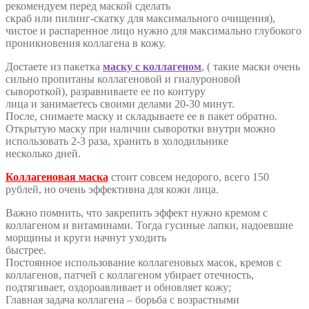
рекомендуем перед маской сделать
скраб или пилинг-скатку для максимального очищения),
чистое и распаренное лицо нужно для максимально глубокого
проникновения коллагена в кожу.
Достаете из пакетка
маску с коллагеном
, ( такие маски очень
сильно пропитаны коллагеновой и гиалуроновой
сывороткой), разравниваете ее по контуру
лица и занимаетесь своими делами 20-30 минут.
После, снимаете маску и складываете ее в пакет обратно.
Открытую маску при наличии сыворотки внутри можно
использовать 2-3 раза, хранить в холодильнике
несколько дней.
Коллагеновая маска
стоит совсем недорого, всего 150
рублей, но очень эффективна для кожи лица.
Важно помнить, что закрепить эффект нужно кремом с
коллагеном и витаминами. Тогда гусиные лапки, надоевшие
морщины и круги начнут уходить
быстрее.
Постоянное использование коллагеновых масок, кремов с
коллагенов, патчей с коллагеном убирает отечность,
подтягивает, оздороавливает и обновляет кожу;
Главная задача коллагена – борьба с возрастными