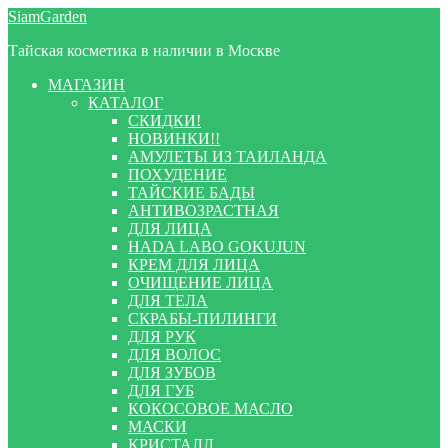
Перейти
Перейти
SiamGarden
к
к
Тайская косметика в наличии в Москве
навигации
содержимому
МАГАЗИН
КАТАЛОГ
СКИДКИ!
НОВИНКИ!!
АМУЛЕТЫ ИЗ ТАИЛАНДА
ПОХУДЕНИЕ
ТАЙСКИЕ БАДЫ
АНТИВОЗРАСТНАЯ
ДЛЯ ЛИЦА
HADA LABO GOKUJUN
КРЕМ ДЛЯ ЛИЦА
ОЧИЩЕНИЕ ЛИЦА
ДЛЯ ТЕЛА
СКРАБЫ-ПИЛИНГИ
ДЛЯ РУК
ДЛЯ ВОЛОС
ДЛЯ ЗУБОВ
ДЛЯ ГУБ
КОКОСОВОЕ МАСЛО
МАСКИ
КРИСТАЛЛ