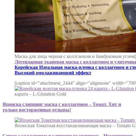
Маска для лица черная с коллгаеном и бамбуковым углем[/
Легендарная тканевая маска с коллагеном и улиточн
Корейская Идеальная маска-пленка с коллагеном и гл
Высокий омолаживающий эффект
[caption id="attachment_2444" align="alignnone" width="700
карата – L-Glutation Gold
Японска слиппинг маска с коллагеном – Томат. Хит и
только восторженные отзывы!
Японская Томатная восстанавливающая маска – Tomato Gl
Серум с коллагеном и улиточным муцином – Незаменимое