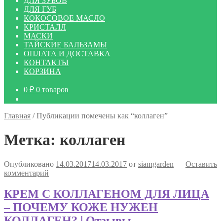
ДЛЯ ЗУБОВ
ДЛЯ ГУБ
КОКОСОВОЕ МАСЛО
КРИСТАЛЛ
МАСКИ
ТАЙСКИЕ БАЛЬЗАМЫ
ОПЛАТА И ДОСТАВКА
КОНТАКТЫ
КОРЗИНА
0
₽
0 товаров
Главная
/
Публикации помечены как “коллаген”
Метка:
коллаген
Опубликовано
14.03.2017
14.03.2017
от
siamgarden
—
Оставить
комментарий
КРЕМ С КОЛЛАГЕНОМ ДЛЯ ЛИЦА
– ПОЧЕМУ КОЖЕ НУЖЕН
КОЛЛАГЕН? | Отзывы