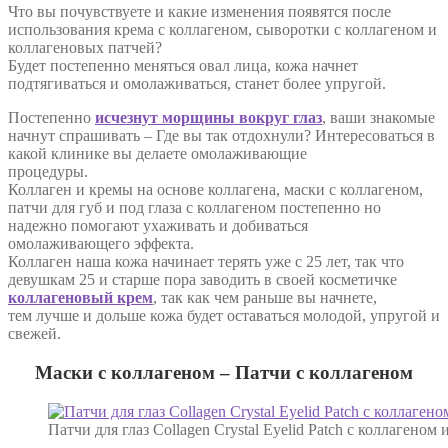
Что вы почувствуете и какие изменения появятся после
использования крема с коллагеном, сыворотки с коллагеном и
коллагеновых патчей?
Будет постепенно меняться овал лица, кожа начнет
подтягиваться и омолаживаться, станет более упругой.
Постепенно
исчезнут морщины вокруг глаз
, ваши знакомые
начнут спрашивать – Где вы так отдохнули? Интересоваться в
какой клинике вы делаете омолаживающие
процедуры.
Коллаген и кремы на основе коллагена, маски с коллагеном,
патчи для губ и под глаза с коллагеном постепенно но
надежно помогают ухаживать и добиваться
омолаживающего эффекта.
Коллаген наша кожа начинает терять уже с 25 лет, так что
девушкам 25 и старше пора заводить в своей косметичке
коллагеновый крем
, так как чем раньше вы начнете,
тем лучше и дольше кожа будет оставаться молодой, упругой и
свежей.
Маски с коллагеном – Патчи с коллагеном
Патчи для глаз Collagen Crystal Eyelid Patch с коллагено