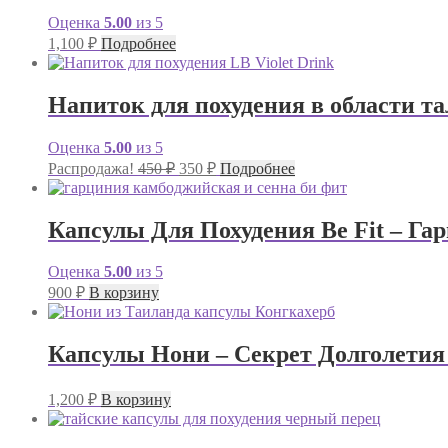
Оценка
5.00
из 5
1,100
₽
Подробнее
Напиток для похудения в области тал
Оценка
5.00
из 5
Первоначальная
Текущая
Распродажа!
450
₽
350
₽
Подробнее
цена
цена:
составляла
350 ₽.
450 ₽.
Капсулы Для Похудения Be Fit – Г
Оценка
5.00
из 5
900
₽
В корзину
Капсулы Нони – Секрет Долголетия
1,200
₽
В корзину