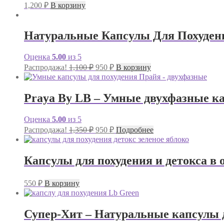
1,200
₽
В корзину
Натуральные Капсулы Для Похуден
Оценка
5.00
из 5
Первоначальная
Текущая
Распродажа!
1,100
₽
950
₽
В корзину
цена
цена:
составляла
950 ₽.
1,100 ₽.
Praya By LB – Умные двухфазные кап
Оценка
5.00
из 5
Первоначальная
Текущая
Распродажа!
1,350
₽
950
₽
Подробнее
цена
цена:
составляла
950 ₽.
1,350 ₽.
Капсулы для похудения и детокса в о
550
₽
В корзину
Супер-Хит – Натуральные капсулы дл