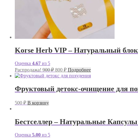
Korse Herb VIP – Натуральный блока
Оценка
4.67
из 5
Первоначальная
Текущая
Распродажа!
900
₽
800
₽
Подробнее
цена
цена:
составляла
800 ₽.
900 ₽.
Фруктовый детокс-очищение для пох
500
₽
В корзину
Бестселлер – Натуральные Капсулы д
Оценка
5.00
из 5