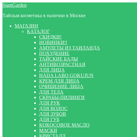
Перейти
Перейти
SiamGarden
к
к
Тайская косметика в наличии в Москве
навигации
содержимому
МАГАЗИН
КАТАЛОГ
СКИДКИ!
НОВИНКИ!!
АМУЛЕТЫ ИЗ ТАИЛАНДА
ПОХУДЕНИЕ
ТАЙСКИЕ БАДЫ
АНТИВОЗРАСТНАЯ
ДЛЯ ЛИЦА
HADA LABO GOKUJUN
КРЕМ ДЛЯ ЛИЦА
ОЧИЩЕНИЕ ЛИЦА
ДЛЯ ТЕЛА
СКРАБЫ-ПИЛИНГИ
ДЛЯ РУК
ДЛЯ ВОЛОС
ДЛЯ ЗУБОВ
ДЛЯ ГУБ
КОКОСОВОЕ МАСЛО
МАСКИ
КРИСТАЛЛ