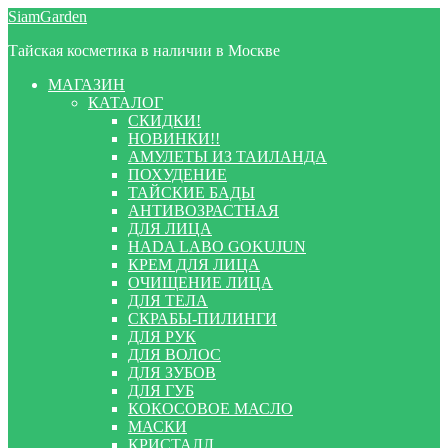
Перейти
Перейти
SiamGarden
к
к
Тайская косметика в наличии в Москве
навигации
содержимому
МАГАЗИН
КАТАЛОГ
СКИДКИ!
НОВИНКИ!!
АМУЛЕТЫ ИЗ ТАИЛАНДА
ПОХУДЕНИЕ
ТАЙСКИЕ БАДЫ
АНТИВОЗРАСТНАЯ
ДЛЯ ЛИЦА
HADA LABO GOKUJUN
КРЕМ ДЛЯ ЛИЦА
ОЧИЩЕНИЕ ЛИЦА
ДЛЯ ТЕЛА
СКРАБЫ-ПИЛИНГИ
ДЛЯ РУК
ДЛЯ ВОЛОС
ДЛЯ ЗУБОВ
ДЛЯ ГУБ
КОКОСОВОЕ МАСЛО
МАСКИ
КРИСТАЛЛ