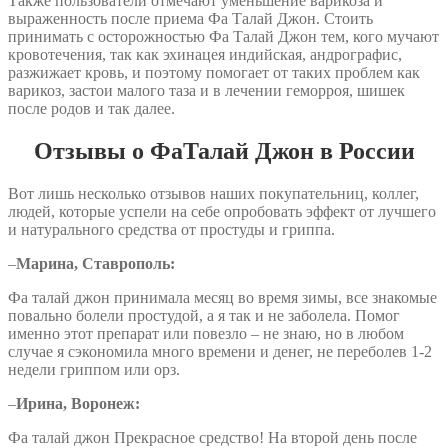
Также пользователи отмечают уменьшение варикоза и
выраженность после приема Фа Талай Джон. Стоить
принимать с осторожностью Фа Талай Джон тем, кого мучают
кровотечения, так как эхинацея индийская, андрографис,
разжижает кровь, и поэтому помогает от таких проблем как
варикоз, застои малого таза и в лечении геморроя, шишек
после родов и так далее.
Отзывы о ФаТалай Джон в России
Вот лишь несколько отзывов наших покупательниц, коллег,
людей, которые успели на себе опробовать эффект от лучшего
и натурального средства от простуды и гриппа.
–
Марина, Ставрополь:
Фа талай джон принимала месяц во время зимы, все знакомые
повально болели простудой, а я так и не заболела. Помог
именно этот препарат или повезло – не знаю, но в любом
случае я сэкономила много времени и денег, не переболев 1-2
недели гриппом или орз.
–
Ирина, Воронеж:
Фа талай джон Прекрасное средство! На второй день после