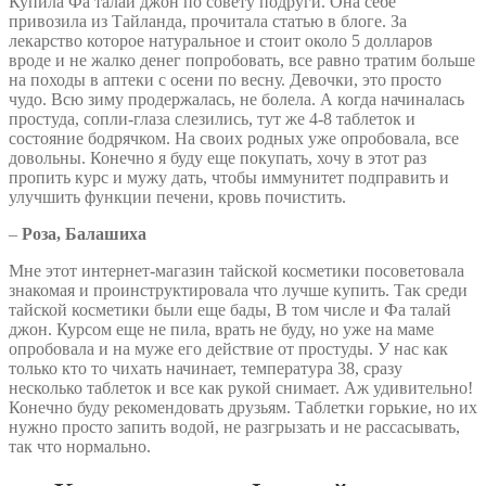
Купила Фа талай джон по совету подруги. Она себе
привозила из Тайланда, прочитала статью в блоге. За
лекарство которое натуральное и стоит около 5 долларов
вроде и не жалко денег попробовать, все равно тратим больше
на походы в аптеки с осени по весну. Девочки, это просто
чудо. Всю зиму продержалась, не болела. А когда начиналась
простуда, сопли-глаза слезились, тут же 4-8 таблеток и
состояние бодрячком. На своих родных уже опробовала, все
довольны. Конечно я буду еще покупать, хочу в этот раз
пропить курс и мужу дать, чтобы иммунитет подправить и
улучшить функции печени, кровь почистить.
–
Роза, Балашиха
Мне этот интернет-магазин тайской косметики посоветовала
знакомая и проинструктировала что лучше купить. Так среди
тайской косметики были еще бады, В том числе и Фа талай
джон. Курсом еще не пила, врать не буду, но уже на маме
опробовала и на муже его действие от простуды. У нас как
только кто то чихать начинает, температура 38, сразу
несколько таблеток и все как рукой снимает. Аж удивительно!
Конечно буду рекомендовать друзьям. Таблетки горькие, но их
нужно просто запить водой, не разгрызать и не рассасывать,
так что нормально.