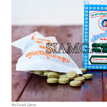
ФаТалай Джон