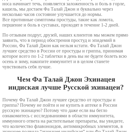
носа начинает течь, появляется заложенность и боль в горле,
кашель, мы достаем Фа Талай Джон и буквально через
несколько часов состояние улучшается до нормы.
Все противные симптомы простуды, такие как ломота,
першение и боль в суставах, проходят в течение 1-2 дней.
По отзывам подруг, друзей, наших клиентов мы можем прямо
заявить, что в период обострения простуд и эпидемий в
России, Фа Талай Джон как нельзя кстати. Фа Талай Джон
лучшее средство в России от простуды и гриппа, принимая
которое всего по 1-2 таблетки в день вы не будете болеть всю
осень и зиму, накопите иммунитет и в целом станете
чувствовать себя лучше.
Чем Фа Талай Джон Эхинацея
индиская лучше Русской эхинацеи?
Почему Фа Талай Джон лучшее средство от простуды и
гриппа? Почему не пойти и не купить в аптеке в России
русскую эхинацею? Потому что даже если вы бегло
ознакомитесь с исследованиями в области иммунитета,
иммунного ответа на растительные препараты, вы увидите,
что количество флавоноидов, антимикробных элементов, в
эхинацее подвида “эхинацея индийская” или Фа Талай Джон,