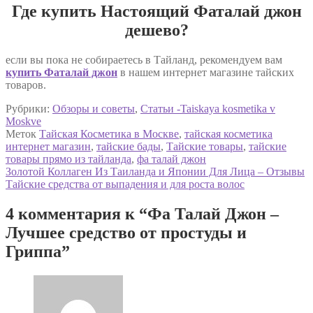
Где купить Настоящий Фаталай джон
дешево?
если вы пока не собираетесь в Тайланд, рекомендуем вам
купить Фаталай джон
в нашем интернет магазине тайских
товаров.
Рубрики:
Обзоры и советы
,
Статьи -Taiskaya kosmetika v
Moskve
Меток
Тайская Косметика в Москве
,
тайская косметика
интернет магазин
,
тайские бады
,
Тайские товары
,
тайские
товары прямо из тайланда
,
фа талай джон
Навигация
Предыдущая
Золотой Коллаген Из Таиланда и Японии Для Лица – Отзывы
запись:
Следующая
Тайские средства от выпадения и для роста волос
по
запись:
записям
4 комментария к “
Фа Талай Джон –
Лучшее средство от простуды и
Гриппа
”