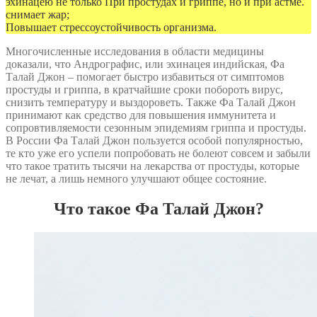
эхинацею не только При простудах и гриппе, но и при астме.
снимает жар;
Повышает стрессоустойчивость организма.
Многочисленные исследования в области медицины
доказали, что Андрографис, или эхинацея индийская, Фа
Талай Джон – помогает быстро избавиться от симптомов
простуды и гриппа, в кратчайшие сроки побороть вирус,
снизить температуру и выздороветь. Также Фа Талай Джон
принимают как средство для повышения иммунитета и
сопровтивляемости сезонным эпидемиям гриппа и простуды.
В России Фа Талай Джон пользуется особой популярностью,
те кто уже его успели попробовать не болеют совсем и забыли
что такое тратить тысячи на лекарства от простуды, которые
не лечат, а лишь немного улучшают общее состояние.
Что такое Фа Талай Джон?