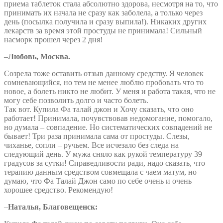
приема таблеток стала абсолютно здорова, несмотря на то, что
принимать их начала не сразу как заболела, а только через
день (посылка получила и сразу выпила!). Никаких других
лекарств за время этой простуды не принимала! Сильный
насморк прошел через 2 дня!
–
Любовь, Москва.
Созрела тоже оставить отзыв данному средству. Я человек
сомневающийся, но тем не менее люблю пробовать что то
новое, а болеть никто не любит. У меня и работа такая, что не
могу себе позволить долго и часто болеть.
Так вот. Купила Фа талай джон и Хочу сказать, что оно
работает! Принимала, почувствовав недомогание, помогало,
но думала – совпадение. Но систематических совпадений не
бывает! Три раза принимала сама от простуды. Слезы,
чиханье, сопли – ручьем. Все исчезало без следа на
следующий день. У мужа сняло как рукой температуру 39
градусов за сутки! Справедливости ради, надо сказать, что
терапию данным средством совмещала с чаем матум, но
думаю, что Фа Талай Джон само по себе очень и очень
хорошее средство. Рекомендую!
–
Наталья, Благовещенск: