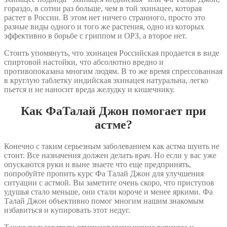
гораздо, в сотни раз больше, чем в той эхинацее, которая
растет в России. В этом нет ничего странного, просто это
разные виды одного и того же растения, одно из которых
эффективно в борьбе с гриппом и ОРЗ, а второе нет.
Стоить упомянуть, что эхинацея Российская продается в виде
спиртовой настойки, что абсолютно вредно и
противопоказана многим людям. В то же время спрессованная
в круглую таблетку индийская эхинацея натуральна, легко
пьется и не наносит вреда желудку и кишечнику.
Как ФаТалай Джон помогает при
астме?
Конечно с таким серьезным заболеванием как астма шуить не
стоит. Все назначения должен делать врач. Но если у вас уже
опускаются руки и выне знаете что еще предпринять,
попробуйте пропить курс Фа Талай Джон для улучшения
ситуации с астмой. Вы заметите очень скоро, что приступов
удушья стало меньше, они стали короче и менее яркими. Фа
Талай Джон объективно помог многим нашим знакомым
избавиться и купировать этот недуг.