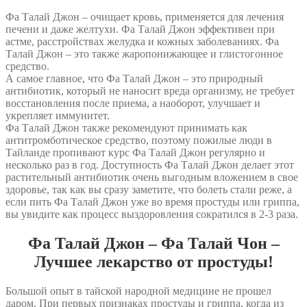
Фа Талай Джон – очищает кровь, применяется для лечения
печени и даже желтухи. Фа Талай Джон эффективен при
астме, расстройствах желудка и кожных заболеваниях. Фа
Талай Джон – это также жаропонижающее и глистогонное
средство.
А самое главное, что Фа Талай Джон – это природный
антибиотик, который не наносит вреда организму, не требует
восстановления после приема, а наоборот, улучшает и
укрепляет иммунитет.
Фа Талай Джон также рекомендуют принимать как
антитромботическое средство, поэтому пожилые люди в
Тайланде пропивают курс Фа Талай Джон регулярно и
несколько раз в год. Доступность Фа Талай Джон делает этот
растительный антибиотик очень выгодным вложением в свое
здоровье, так как вы сразу заметите, что болеть стали реже, а
если пить Фа Талай Джон уже во время простуды или гриппа,
вы увидите как процесс выздоровления сократился в 2-3 раза.
Фа Талай Джон – Фа Талай Чон –
Лучшее лекарство от простуды!
Большой опыт в тайской народной медицине не прошел
даром. При первых признаках простуды и гриппа, когда из