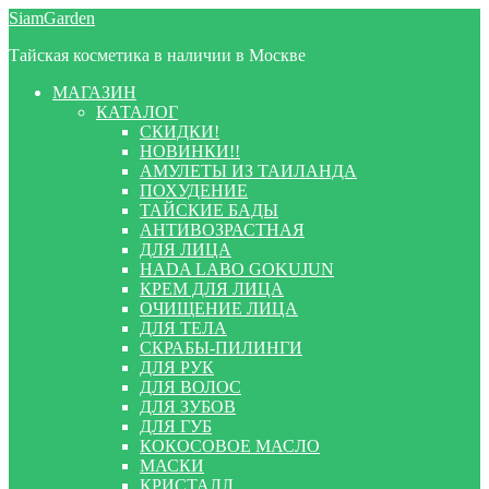
Перейти
Перейти
SiamGarden
к
к
Тайская косметика в наличии в Москве
навигации
содержимому
МАГАЗИН
КАТАЛОГ
СКИДКИ!
НОВИНКИ!!
АМУЛЕТЫ ИЗ ТАИЛАНДА
ПОХУДЕНИЕ
ТАЙСКИЕ БАДЫ
АНТИВОЗРАСТНАЯ
ДЛЯ ЛИЦА
HADA LABO GOKUJUN
КРЕМ ДЛЯ ЛИЦА
ОЧИЩЕНИЕ ЛИЦА
ДЛЯ ТЕЛА
СКРАБЫ-ПИЛИНГИ
ДЛЯ РУК
ДЛЯ ВОЛОС
ДЛЯ ЗУБОВ
ДЛЯ ГУБ
КОКОСОВОЕ МАСЛО
МАСКИ
КРИСТАЛЛ