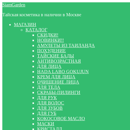
Перейти
Перейти
SiamGarden
к
к
Тайская косметика в наличии в Москве
навигации
содержимому
МАГАЗИН
КАТАЛОГ
СКИДКИ!
НОВИНКИ!!
АМУЛЕТЫ ИЗ ТАИЛАНДА
ПОХУДЕНИЕ
ТАЙСКИЕ БАДЫ
АНТИВОЗРАСТНАЯ
ДЛЯ ЛИЦА
HADA LABO GOKUJUN
КРЕМ ДЛЯ ЛИЦА
ОЧИЩЕНИЕ ЛИЦА
ДЛЯ ТЕЛА
СКРАБЫ-ПИЛИНГИ
ДЛЯ РУК
ДЛЯ ВОЛОС
ДЛЯ ЗУБОВ
ДЛЯ ГУБ
КОКОСОВОЕ МАСЛО
МАСКИ
КРИСТАЛЛ