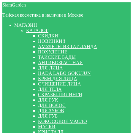
Перейти
Перейти
SiamGarden
к
к
Тайская косметика в наличии в Москве
навигации
содержимому
МАГАЗИН
КАТАЛОГ
СКИДКИ!
НОВИНКИ!!
АМУЛЕТЫ ИЗ ТАИЛАНДА
ПОХУДЕНИЕ
ТАЙСКИЕ БАДЫ
АНТИВОЗРАСТНАЯ
ДЛЯ ЛИЦА
HADA LABO GOKUJUN
КРЕМ ДЛЯ ЛИЦА
ОЧИЩЕНИЕ ЛИЦА
ДЛЯ ТЕЛА
СКРАБЫ-ПИЛИНГИ
ДЛЯ РУК
ДЛЯ ВОЛОС
ДЛЯ ЗУБОВ
ДЛЯ ГУБ
КОКОСОВОЕ МАСЛО
МАСКИ
КРИСТАЛЛ