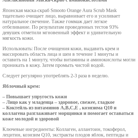
Японская маска-скраб Smooto Orange Aura Scrub Mask
тщательно очищает лицо, выравнивает его и усиливает
натуральное свечение. Также гоммаж дает легкое
отбеливание. По результатам проведенных тестов 93%
девушек отметили мгновенный эффект и удивительную
мягкость кожи.
Использовать: После очищения кожи, выдавить крем и
массировать область лица и шеи в течение 1 минуты и
оставить на 1 минуту, чтобы витамины и аминокислоты могли
проникать в кожу. Затем промыть чистой водой.
Следует регулярно употреблять 2-3 раза в неделю.
Яблочный крем:
– Повышает упругость кожи
– Лицо как у младенца – здоровое, свежее, гладкое
– Коктейль из витаминов А,В,С,Е , коэнзима Q10 и
коллагена разглаживает морщинки и помогает оставаться
коже молодой и здоровой
Ключевые ингредиенты: Коллаген, аллантоин, токоферол,
лецитин, коэнзим Q10, экстракты плодов яблок, пептиды и