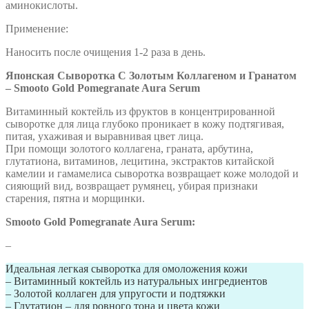
аминокислоты.
Применение:
Наносить после очищения 1-2 раза в день.
Японская Сыворотка С Золотым Коллагеном и Гранатом
– Smooto Gold Pomegranate Aura Serum
Витаминный коктейль из фруктов в концентрированной
сыворотке для лица глубоко проникает в кожу подтягивая,
питая, ухаживая и выравнивая цвет лица.
При помощи золотого коллагена, граната, арбутина,
глутатиона, витаминов, лецитина, экстрактов китайской
камелии и гамамелиса сыворотка возвращает коже молодой и
сияющий вид, возвращает румянец, убирая признаки
старения, пятна и морщинки.
Smooto Gold Pomegranate Aura Serum:
–
Идеальная легкая сыворотка для омоложения кожи
– Витаминный коктейль из натуральных ингредиентов
– Золотой коллаген для упругости и подтяжки
– Глутатион – для ровного тона и цвета кожи