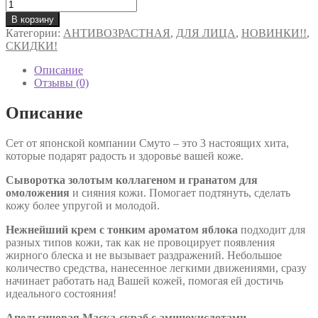
составляла
Количество
550 ₽.
товара
750 ₽.
В корзину
Сет
Категории:
АНТИВОЗРАСТНАЯ
,
ДЛЯ ЛИЦА
,
НОВИНКИ!!
,
Смуто
СКИДКИ!
-
Сыворотка,
Описание
крем
Отзывы (0)
и
скраб
Описание
для
идеальной
Сет от японской компании Смуто – это 3 настоящих хита,
кожи!
которые подарят радость и здоровье вашей коже.
Сыворотка золотым коллагеном и гранатом для
омоложения
и сияния кожи. Помогает подтянуть, сделать
кожу более упругой и молодой.
Нежнейший крем с тонким ароматом яблока
подходит для
разных типов кожи, так как не провоцирует появления
жирного блеска и не вызывает раздражений. Небольшое
количество средства, нанесенное легкими движениями, сразу
начинает работать над Вашей кожей, помогая ей достичь
идеального состояния!
Апельсиновая Маска-скраб с аминокислотами