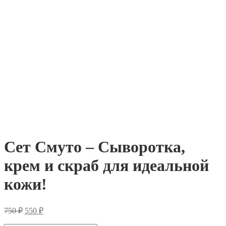
Сет Смуто – Сыворотка,
крем и скраб для идеальной
кожи!
Первоначальная
Текущая
750
₽
550
₽
цена
цена: