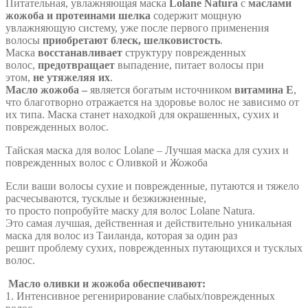
Питательная, увлажняющая маска
Lolane Natura
с
маслами
жожоба и протеинами шелка
содержит мощную
увлажняющую систему, уже после первого применения
волосы
приобретают блеск, шелковистость
.
Маска
восстанавливает
структуру поврежденных
волос,
предотвращает
выпадение, питает волосы при
этом,
не утяжеляя их
.
Масло жожоба –
является богатым источником
витамина Е
,
что благотворно отражается на здоровье волос не зависимо от
их типа. Маска станет находкой для окрашенных, сухих и
поврежденных волос.
Тайская маска для волос Lolane – Лучшая маска для сухих и
поврежденных волос с Оливкой и Жожоба
Если ваши волосы сухие и поврежденные, путаются и тяжело
расчесываются, тусклые и безжижненные,
то просто попробуйте маску для волос Lolane Natura.
Это самая лучшая, действенная и действительно уникальная
маска для волос из Таиланда, которая за один раз
решит проблему сухих, поврежденных путающихся и тусклых
волос.
Масло оливки и жожоба обеспечивают:
1. Интенсивное регенирирование слабых/поврежденных