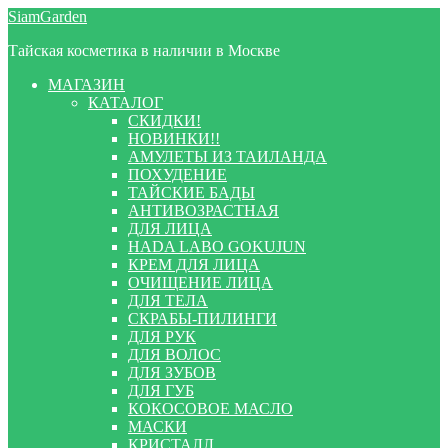
Перейти
Перейти
SiamGarden
к
к
Тайская косметика в наличии в Москве
навигации
содержимому
МАГАЗИН
КАТАЛОГ
СКИДКИ!
НОВИНКИ!!
АМУЛЕТЫ ИЗ ТАИЛАНДА
ПОХУДЕНИЕ
ТАЙСКИЕ БАДЫ
АНТИВОЗРАСТНАЯ
ДЛЯ ЛИЦА
HADA LABO GOKUJUN
КРЕМ ДЛЯ ЛИЦА
ОЧИЩЕНИЕ ЛИЦА
ДЛЯ ТЕЛА
СКРАБЫ-ПИЛИНГИ
ДЛЯ РУК
ДЛЯ ВОЛОС
ДЛЯ ЗУБОВ
ДЛЯ ГУБ
КОКОСОВОЕ МАСЛО
МАСКИ
КРИСТАЛЛ