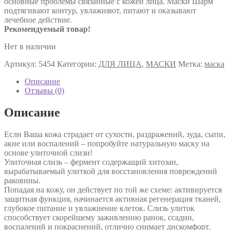
основные проблемы связанные с кожей лица. Маски Шарм
подтягивают контур, увлажняют, питают и оказывают
лечебное действие.
Рекомендуемый товар!
Нет в наличии
Артикул:
5454
Категории:
ДЛЯ ЛИЦА
,
МАСКИ
Метка:
маска
Описание
Отзывы (0)
Описание
Если Ваша кожа страдает от сухости, раздражений, зуда, сыпи,
акне или воспалений – попробуйте натуральную маску на
основе улиточной слизи!
Улиточная слизь – фермент содержащий хитозан,
вырабатываемый улиткой для восстановления повреждений
раковины.
Попадая на кожу, он действует по той же схеме: активируется
защитная функция, начинается активная регенерация тканей,
глубокое питание и увлажнение клеток. Слизь улиток
способствует скорейшему заживлению ранок, ссадин,
воспалений и покраснений, отлично снимает дискомфорт,