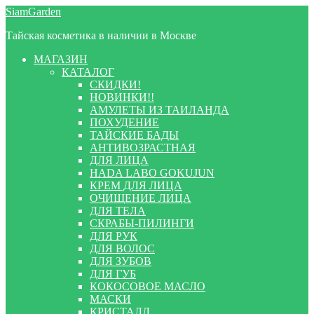
Перейти
Перейти
SiamGarden
к
к
Тайская косметика в наличии в Москве
навигации
содержимому
МАГАЗИН
КАТАЛОГ
СКИДКИ!
НОВИНКИ!!
АМУЛЕТЫ ИЗ ТАИЛАНДА
ПОХУДЕНИЕ
ТАЙСКИЕ БАДЫ
АНТИВОЗРАСТНАЯ
ДЛЯ ЛИЦА
HADA LABO GOKUJUN
КРЕМ ДЛЯ ЛИЦА
ОЧИЩЕНИЕ ЛИЦА
ДЛЯ ТЕЛА
СКРАБЫ-ПИЛИНГИ
ДЛЯ РУК
ДЛЯ ВОЛОС
ДЛЯ ЗУБОВ
ДЛЯ ГУБ
КОКОСОВОЕ МАСЛО
МАСКИ
КРИСТАЛЛ