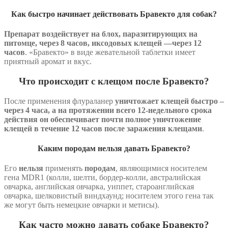
Как быстро начинает действовать Бравекто для собак?
Препарат воздействует на блох, паразитирующих на
питомце, через 8 часов, иксодовых клещей —через 12
часов
. «Бравекто» в виде жевательной таблетки имеет
приятный аромат и вкус.
Что происходит с клещом после Бравекто?
После применения флураланер
уничтожает клещей быстро –
через 4 часа, а на протяжении всего 12-недельного срока
действия он обеспечивает почти полное уничтожение
клещей в течение 12 часов после заражения клещами
.
Каким породам нельзя давать Бравекто?
Его
нельзя
применять
породам
, являющимися носителем
гена MDR1 (колли, шелти, бордер-колли, австралийская
овчарка, английская овчарка, уиппет, староанглийская
овчарка, шелковистый виндхаунд; носителем этого гена так
же могут быть немецкие овчарки и метисы).
Как часто можно давать собаке Бравекто?