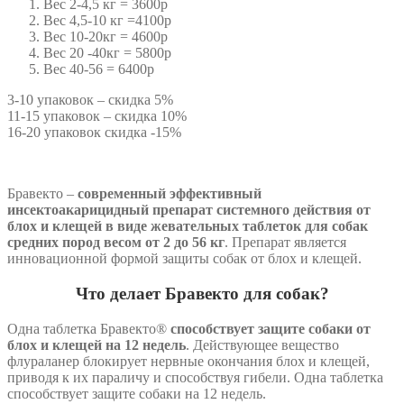
Вес 2-4,5 кг = 3600р
Вес 4,5-10 кг =4100р
Вес 10-20кг = 4600р
Вес 20 -40кг = 5800р
Вес 40-56 = 6400р
3-10 упаковок – скидка 5%
11-15 упаковок – скидка 10%
16-20 упаковок скидка -15%
Бравекто –
современный эффективный
инсектоакарицидный препарат системного действия от
блох и клещей в виде жевательных таблеток для собак
средних пород весом от 2 до 56 кг
. Препарат является
инновационной формой защиты собак от блох и клещей.
Что делает Бравекто для собак?
Одна таблетка Бравекто®
способствует защите собаки от
блох и клещей на 12 недель
. Действующее вещество
флураланер блокирует нервные окончания блох и клещей,
приводя к их параличу и способствуя гибели. Одна таблетка
способствует защите собаки на 12 недель.