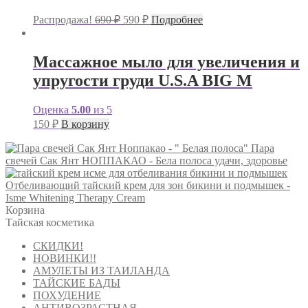
Первоначальная
Текущая
Распродажа!
690
₽
590
₽
Подробнее
цена
цена:
составляла
590 ₽.
690 ₽.
Массажное мыло для увеличения и
упругости груди U.S.A BIG M
Оценка
5.00
из 5
150
₽
В корзину
Пара
свечей Сак Янт НОППАКАО - Бела полоса удачи, здоровье
Отбеливающий тайский крем для зон бикини и подмышек -
Isme Whitening Therapy Cream
Корзина
Тайская косметика
СКИДКИ!
НОВИНКИ!!
АМУЛЕТЫ ИЗ ТАИЛАНДА
ТАЙСКИЕ БАДЫ
ПОХУДЕНИЕ
АНТИВОЗРАСТНАЯ