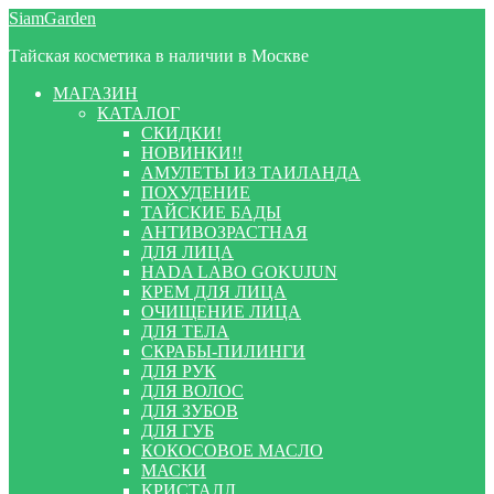
Перейти
Перейти
SiamGarden
к
к
Тайская косметика в наличии в Москве
навигации
содержимому
МАГАЗИН
КАТАЛОГ
СКИДКИ!
НОВИНКИ!!
АМУЛЕТЫ ИЗ ТАИЛАНДА
ПОХУДЕНИЕ
ТАЙСКИЕ БАДЫ
АНТИВОЗРАСТНАЯ
ДЛЯ ЛИЦА
HADA LABO GOKUJUN
КРЕМ ДЛЯ ЛИЦА
ОЧИЩЕНИЕ ЛИЦА
ДЛЯ ТЕЛА
СКРАБЫ-ПИЛИНГИ
ДЛЯ РУК
ДЛЯ ВОЛОС
ДЛЯ ЗУБОВ
ДЛЯ ГУБ
КОКОСОВОЕ МАСЛО
МАСКИ
КРИСТАЛЛ