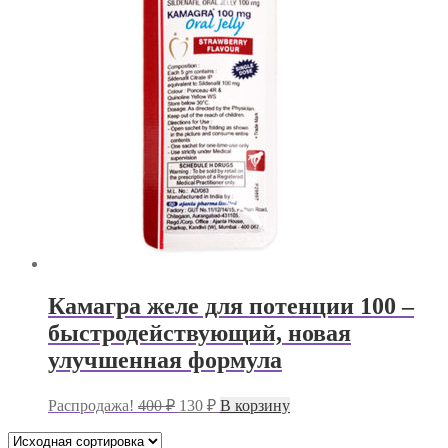
Камагра желе для потенции 100 –
быстродействующий, новая
улучшенная формула
Первоначальная
Текущая
Распродажа!
400
₽
130
₽
В корзину
цена
цена:
составляла
130 ₽.