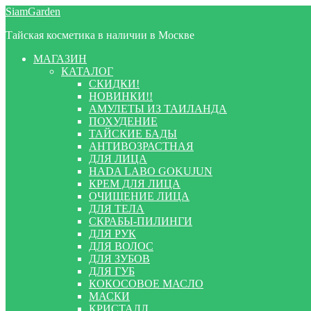
Перейти
Перейти
SiamGarden
к
к
Тайская косметика в наличии в Москве
навигации
содержимому
МАГАЗИН
КАТАЛОГ
СКИДКИ!
НОВИНКИ!!
АМУЛЕТЫ ИЗ ТАИЛАНДА
ПОХУДЕНИЕ
ТАЙСКИЕ БАДЫ
АНТИВОЗРАСТНАЯ
ДЛЯ ЛИЦА
HADA LABO GOKUJUN
КРЕМ ДЛЯ ЛИЦА
ОЧИЩЕНИЕ ЛИЦА
ДЛЯ ТЕЛА
СКРАБЫ-ПИЛИНГИ
ДЛЯ РУК
ДЛЯ ВОЛОС
ДЛЯ ЗУБОВ
ДЛЯ ГУБ
КОКОСОВОЕ МАСЛО
МАСКИ
КРИСТАЛЛ