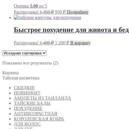
Оценка
5.00
из 5
Первоначальная
Текущая
Распродажа!
1,350
₽
950
₽
Подробнее
цена
цена:
составляла
950 ₽.
1,350 ₽.
Быстрое похудение для живота и бед
Первоначальная
Текущая
Распродажа!
1,400
₽
1,200
₽
В корзину
цена
цена:
составляла
1,200 ₽.
1,400 ₽.
Показаны все результаты (2)
Корзина
Тайская косметика
СКИДКИ!
НОВИНКИ!!
АМУЛЕТЫ ИЗ ТАИЛАНДА
ТАЙСКИЕ БАДЫ
ПОХУДЕНИЕ
АНТИВОЗРАСТНАЯ
КОРОЛЕВСКАЯ КОБРА
ДЛЯ ВОЛОС