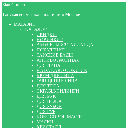
Перейти
Перейти
SiamGarden
к
к
Тайская косметика в наличии в Москве
навигации
содержимому
МАГАЗИН
КАТАЛОГ
СКИДКИ!
НОВИНКИ!!
АМУЛЕТЫ ИЗ ТАИЛАНДА
ПОХУДЕНИЕ
ТАЙСКИЕ БАДЫ
АНТИВОЗРАСТНАЯ
ДЛЯ ЛИЦА
HADA LABO GOKUJUN
КРЕМ ДЛЯ ЛИЦА
ОЧИЩЕНИЕ ЛИЦА
ДЛЯ ТЕЛА
СКРАБЫ-ПИЛИНГИ
ДЛЯ РУК
ДЛЯ ВОЛОС
ДЛЯ ЗУБОВ
ДЛЯ ГУБ
КОКОСОВОЕ МАСЛО
МАСКИ
КРИСТАЛЛ