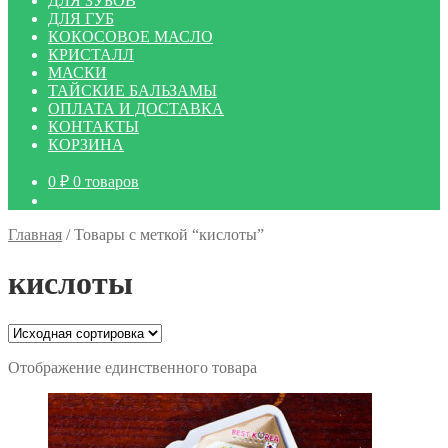
ДЛЯ ЗУБОВ
ДЛЯ ГУБ
КОКОСОВОЕ МАСЛО
КРИСТАЛЛ
МАСКИ
ТАЙСКИЕ БАЛЬЗАМЫ
ОПЛАТА И ДОСТАВКА
КОНТАКТЫ
КОРЗИНА
0
₽
0 товаров
Главная
/
Товары с меткой “кислоты”
кислоты
Отображение единственного товара