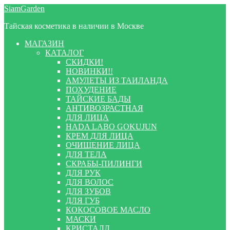
Перейти
Перейти
SiamGarden
к
к
Тайская косметика в наличии в Москве
навигации
содержимому
МАГАЗИН
КАТАЛОГ
СКИДКИ!
НОВИНКИ!!
АМУЛЕТЫ ИЗ ТАИЛАНДА
ПОХУДЕНИЕ
ТАЙСКИЕ БАДЫ
АНТИВОЗРАСТНАЯ
ДЛЯ ЛИЦА
HADA LABO GOKUJUN
КРЕМ ДЛЯ ЛИЦА
ОЧИЩЕНИЕ ЛИЦА
ДЛЯ ТЕЛА
СКРАБЫ-ПИЛИНГИ
ДЛЯ РУК
ДЛЯ ВОЛОС
ДЛЯ ЗУБОВ
ДЛЯ ГУБ
КОКОСОВОЕ МАСЛО
МАСКИ
КРИСТАЛЛ