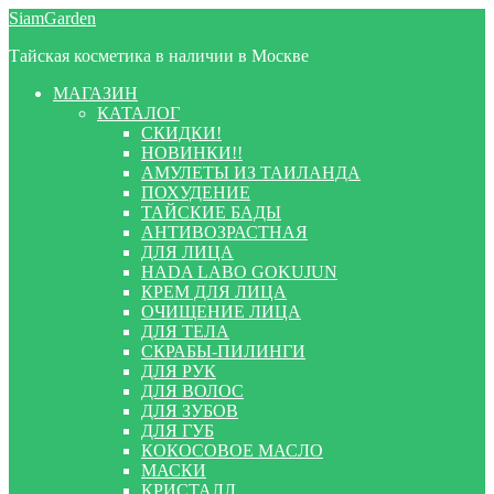
Перейти
Перейти
SiamGarden
к
к
Тайская косметика в наличии в Москве
навигации
содержимому
МАГАЗИН
КАТАЛОГ
СКИДКИ!
НОВИНКИ!!
АМУЛЕТЫ ИЗ ТАИЛАНДА
ПОХУДЕНИЕ
ТАЙСКИЕ БАДЫ
АНТИВОЗРАСТНАЯ
ДЛЯ ЛИЦА
HADA LABO GOKUJUN
КРЕМ ДЛЯ ЛИЦА
ОЧИЩЕНИЕ ЛИЦА
ДЛЯ ТЕЛА
СКРАБЫ-ПИЛИНГИ
ДЛЯ РУК
ДЛЯ ВОЛОС
ДЛЯ ЗУБОВ
ДЛЯ ГУБ
КОКОСОВОЕ МАСЛО
МАСКИ
КРИСТАЛЛ