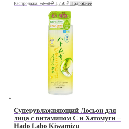
Первоначальная
Текущая
Распродажа!
1,850
₽
1,750
₽
Подробнее
цена
цена:
составляла
1,750 ₽.
1,850 ₽.
Суперувлажняющий Лосьон для
лица с витамином С и Хатомуги –
Hado Labo Kiwamizu