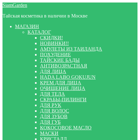
Перейти
Перейти
SiamGarden
к
к
Тайская косметика в наличии в Москве
навигации
содержимому
МАГАЗИН
КАТАЛОГ
СКИДКИ!
НОВИНКИ!!
АМУЛЕТЫ ИЗ ТАИЛАНДА
ПОХУДЕНИЕ
ТАЙСКИЕ БАДЫ
АНТИВОЗРАСТНАЯ
ДЛЯ ЛИЦА
HADA LABO GOKUJUN
КРЕМ ДЛЯ ЛИЦА
ОЧИЩЕНИЕ ЛИЦА
ДЛЯ ТЕЛА
СКРАБЫ-ПИЛИНГИ
ДЛЯ РУК
ДЛЯ ВОЛОС
ДЛЯ ЗУБОВ
ДЛЯ ГУБ
КОКОСОВОЕ МАСЛО
МАСКИ
КРИСТАЛЛ