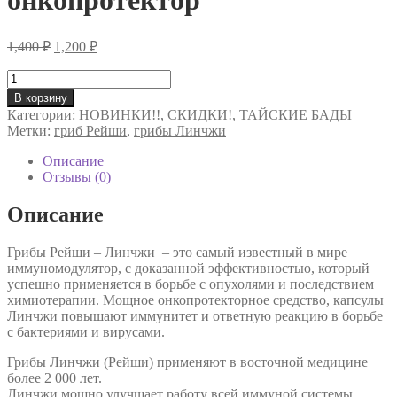
онкопротектор
Первоначальная
Текущая
1,400
₽
1,200
₽
цена
цена:
составляла
Количество
1,200 ₽.
товара
1,400 ₽.
В корзину
Капсулы
Категории:
НОВИНКИ!!
,
СКИДКИ!
,
ТАЙСКИЕ БАДЫ
гриба
Метки:
гриб Рейши
,
грибы Линчжи
Линчжи
-
Описание
Рейши
Отзывы (0)
-
Иммуномодулятор,
Описание
гриб
бессмертия,
Грибы Рейши – Линчжи – это самый известный в мире
онкопротектор
иммуномодулятор, с доказанной эффективностью, который
успешно применяется в борьбе с опухолями и последствием
химиотерапии. Мощное онкопротекторное средство, капсулы
Линчжи повышают иммунитет и ответную реакцию в борьбе
с бактериями и вирусами.
Грибы Линчжи (Рейши) применяют в восточной медицине
более 2 000 лет.
Линчжи мощно улучшает работу всей иммуной системы,