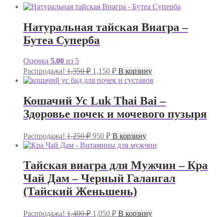
Натуральная тайская Виагра –
Бутеа Суперба
Оценка
5.00
из 5
Первоначальная
Текущая
Распродажа!
1,350
₽
1,150
₽
В корзину
цена
цена:
составляла
1,150 ₽.
1,350 ₽.
Кошачий Ус Luk Thai Bai –
Здоровье почек и мочевого пузыря
Первоначальная
Текущая
Распродажа!
1,250
₽
950
₽
В корзину
цена
цена:
составляла
950 ₽.
1,250 ₽.
Тайская виагра для Мужчин – Кра
Чай Дам – Черный Галангал
(Тайский Женьшень)
Первоначальная
Текущая
Распродажа!
1,400
₽
1,050
₽
В корзину