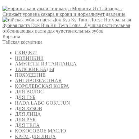
цена
цена:
составляла
Моринга Из Тайланда -
1,050 ₽.
Снижает уровень сахара в крови и нормализует давление
1,400 ₽.
Натуральная
Зубная паста Dok Bua Ku Twin Lotus - Лучшая растительная
отбеливающая паста для чувствительных зубов
Корзина
Тайская косметика
СКИДКИ!
НОВИНКИ!!
АМУЛЕТЫ ИЗ ТАИЛАНДА
ТАЙСКИЕ БАДЫ
ПОХУДЕНИЕ
АНТИВОЗРАСТНАЯ
КОРОЛЕВСКАЯ КОБРА
ДЛЯ ВОЛОС
ДЛЯ ГУБ
HADA LABO GOKUJUN
ДЛЯ ЗУБОВ
ДЛЯ ЛИЦА
ДЛЯ РУК
ДЛЯ ТЕЛА
КОКОСОВОЕ МАСЛО
КРЕМ ДЛЯ ЛИЦА