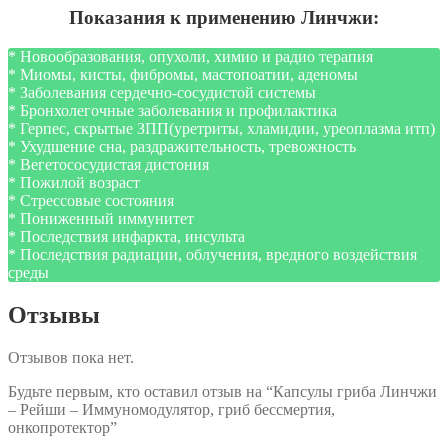
Показания к применению Линчжи:
* Новообразования, опухоли, химио и радио терапия
* Миомы, кисты, фибромы, мастопоатии, аденомы
* Заболевания сердечно-сосудистой системы
* Бронхолегочные заболевания и профилактика
* Герпес, скрытые ЗПП(уретриты, хламидии, уреоплазма итп)
* Ухудшение сна, раздражительность, тревожность
* Вегетососудистая дистония
* Пожилой возраст
* Стрессовые состояния
* Пониженный иммунитет
* Последствия инфаркта, инсульта
* Последствия радиации, облучения, вредного воздействия
среды
Отзывы
Отзывов пока нет.
Будьте первым, кто оставил отзыв на “Капсулы гриба Линчжи
– Рейши – Иммуномодулятор, гриб бессмертия,
онкопротектор”