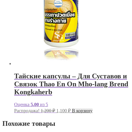
Тайские капсулы – Для Суставов и
Связок Thao En On Mho-lang Brend
Kongkaherb
Оценка
5.00
из 5
Первоначальная
Текущая
Распродажа!
1,200
₽
1,100
₽
В корзину
цена
цена:
составляла
1,100 ₽.
Похожие товары
1,200 ₽.