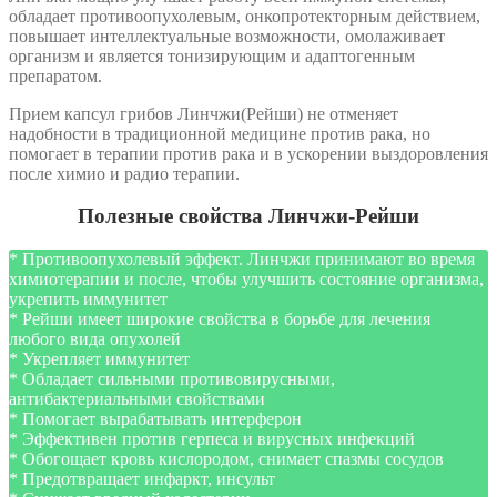
обладает противоопухолевым, онкопротекторным действием,
повышает интеллектуальные возможности, омолаживает
организм и является тонизирующим и адаптогенным
препаратом.
Прием капсул грибов Линчжи(Рейши) не отменяет
надобности в традиционной медицине против рака, но
помогает в терапии против рака и в ускорении выздоровления
после химио и радио терапии.
Полезные свойства Линчжи-Рейши
* Противоопухолевый эффект. Линчжи принимают во время
химиотерапии и после, чтобы улучшить состояние организма,
укрепить иммунитет
* Рейши имеет широкие свойства в борьбе для лечения
любого вида опухолей
* Укрепляет иммунитет
* Обладает сильными противовирусными,
антибактериальными свойствами
* Помогает вырабатывать интерферон
* Эффективен против герпеса и вирусных инфекций
* Обогощает кровь кислородом, снимает спазмы сосудов
* Предотвращает инфаркт, инсульт