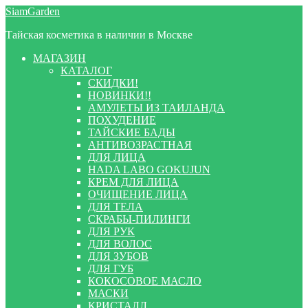
Перейти
Перейти
SiamGarden
к
к
Тайская косметика в наличии в Москве
навигации
содержимому
МАГАЗИН
КАТАЛОГ
СКИДКИ!
НОВИНКИ!!
АМУЛЕТЫ ИЗ ТАИЛАНДА
ПОХУДЕНИЕ
ТАЙСКИЕ БАДЫ
АНТИВОЗРАСТНАЯ
ДЛЯ ЛИЦА
HADA LABO GOKUJUN
КРЕМ ДЛЯ ЛИЦА
ОЧИЩЕНИЕ ЛИЦА
ДЛЯ ТЕЛА
СКРАБЫ-ПИЛИНГИ
ДЛЯ РУК
ДЛЯ ВОЛОС
ДЛЯ ЗУБОВ
ДЛЯ ГУБ
КОКОСОВОЕ МАСЛО
МАСКИ
КРИСТАЛЛ